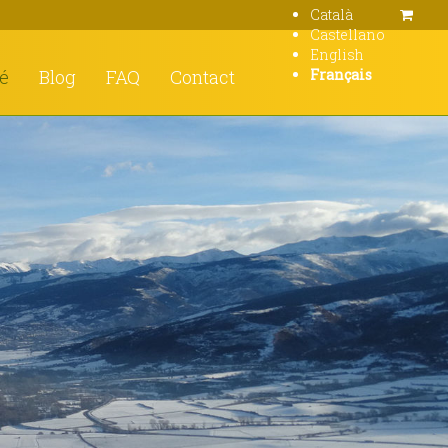
Català
Castellano
English
té
Blog
FAQ
Contact
Français