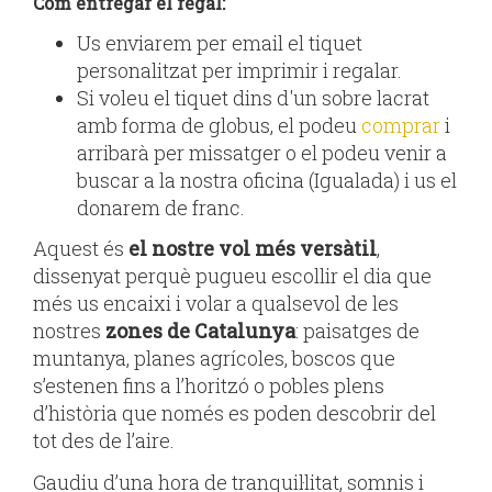
Com entregar el regal:
Us enviarem per email el tiquet
personalitzat per imprimir i regalar.
Si voleu el tiquet dins d'un sobre lacrat
amb forma de globus, el podeu
comprar
i
arribarà per missatger o el podeu venir a
buscar a la nostra oficina (Igualada) i us el
donarem de franc.
Aquest és
el nostre vol més versàtil
,
dissenyat perquè pugueu escollir el dia que
més us encaixi i volar a qualsevol de les
nostres
zones de Catalunya
: paisatges de
muntanya, planes agrícoles, boscos que
s’estenen fins a l’horitzó o pobles plens
d’història que només es poden descobrir del
tot des de l’aire.
Gaudiu d’una hora de tranquil·litat, somnis i