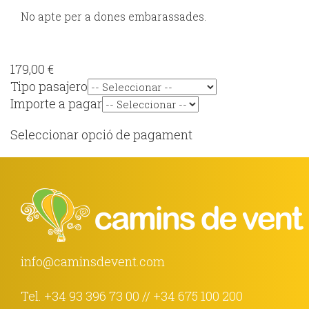
No apte per a dones embarassades.
179,00 €
Tipo pasajero
Importe a pagar
Seleccionar opció de pagament
info@caminsdevent.com
Tel.
+34 93 396 73 00
//
+34 675 100 200