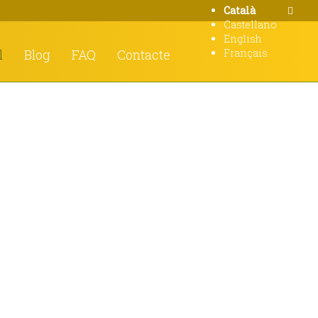
Català
Castellano
English
l
Blog
FAQ
Contacte
Français