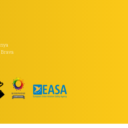
anya
a Brava