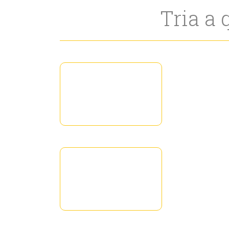
Tria a 
Anoia
Osona