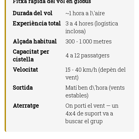
Fitxa ràpida del vol en globus
Durada del vol
~1 hora a l\'aire
Experiència total
3 a 4 hores (logística
inclosa)
Alçada habitual
300 - 1.000 metres
Capacitat per
4 a 12 passatgers
cistella
Velocitat
15 - 40 km/h (depèn del
vent)
Sortida
Matí ben d\'hora (vents
estables)
Aterratge
On porti el vent — un
4x4 de suport va a
buscar el grup