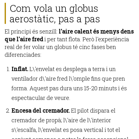
Com vola un globus
aerostàtic, pas a pas
El principi és senzill:
l'aire calent és menys dens
que l'aire fred
i per tant flota. Però l'experiència
real de fer volar un globus té cinc fases ben
diferenciades:
Inflat.
L\'envelat es desplega a terra i un
ventilador d\'aire fred l\'omple fins que pren
forma. Aquest pas dura uns 15-20 minuts i és
espectacular de veure.
Encesa del cremador.
El pilot dispara el
cremador de propà; l\'aire de l\'interior
s\'escalfa, l\'envelat es posa vertical i tot el