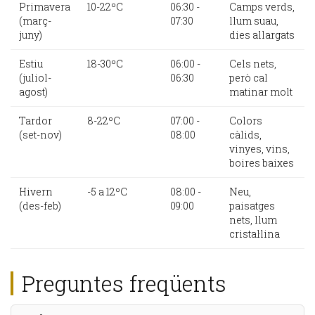
Primavera
10-22ºC
06:30 -
Camps verds,
(març-
07:30
llum suau,
juny)
dies allargats
Estiu
18-30ºC
06:00 -
Cels nets,
(juliol-
06:30
però cal
agost)
matinar molt
Tardor
8-22ºC
07:00 -
Colors
(set-nov)
08:00
càlids,
vinyes, vins,
boires baixes
Hivern
-5 a 12ºC
08:00 -
Neu,
(des-feb)
09:00
paisatges
nets, llum
cristal·lina
Preguntes freqüents