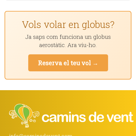
Vols volar en globus?
Ja saps com funciona un globus
aerostàtic. Ara viu-ho.
Reserva el teu vol →
info@caminsdevent.com