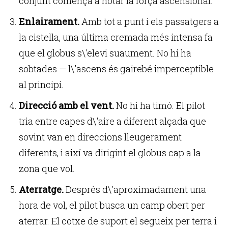
conjunt comença a notar la força ascensional.
Enlairament.
Amb tot a punt i els passatgers a
la cistella, una última cremada més intensa fa
que el globus s\'elevi suaument. No hi ha
sobtades — l\'ascens és gairebé imperceptible
al principi.
Direcció amb el vent.
No hi ha timó. El pilot
tria entre capes d\'aire a diferent alçada que
sovint van en direccions lleugerament
diferents, i així va dirigint el globus cap a la
zona que vol.
Aterratge.
Després d\'aproximadament una
hora de vol, el pilot busca un camp obert per
aterrar. El cotxe de suport el segueix per terra i