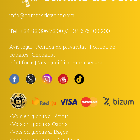
info@caminsdevent.com
Tel.
+34 93 396 73 00
//
+34 675 100 200
Avís legal
|
Política de privacitat
|
Política de
cookies
|
Checklist
Pilot form
|
Navegació i compra segura
• Vols en globus a l'Anoia
• Vols en globus a Osona
• Vols en globus al Bages
• Vols en globus a la Cerdanya