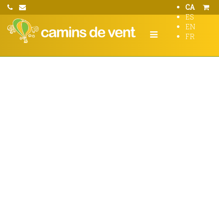
CA
ES
EN
FR
Cerdanya