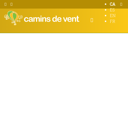
CA
ES
EN
FR
Igualada, Anoia