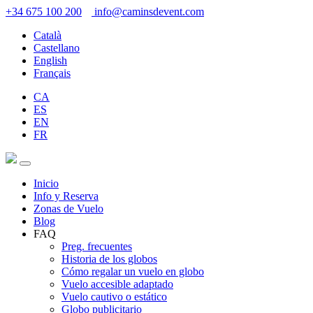
+34 675 100 200
info@caminsdevent.com
Català
Castellano
English
Français
CA
ES
EN
FR
Inicio
Info y Reserva
Zonas de Vuelo
Blog
FAQ
Preg. frecuentes
Historia de los globos
Cómo regalar un vuelo en globo
Vuelo accesible adaptado
Vuelo cautivo o estático
Globo publicitario