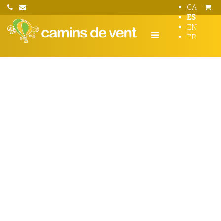
CA
ES
EN
FR
Vuelo en globo