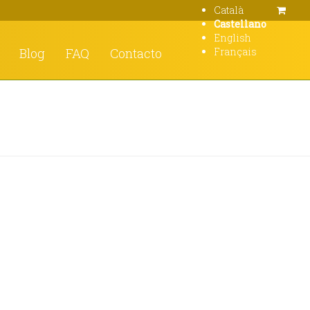
Català
Castellano
English
Blog
FAQ
Contacto
Français