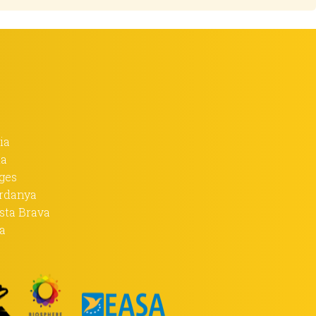
ia
na
ages
erdanya
osta Brava
da