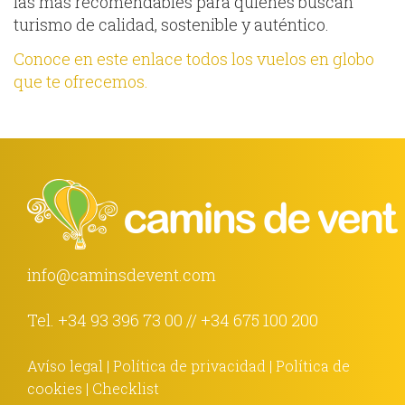
las más recomendables para quienes buscan
turismo de calidad, sostenible y auténtico.
Conoce en este enlace todos los vuelos en globo
que te ofrecemos.
info@caminsdevent.com
Tel.
+34 93 396 73 00
//
+34 675 100 200
Avíso legal
|
Política de privacidad
|
Política de
cookies
|
Checklist