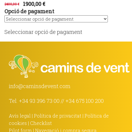
1900,00 €
2400,00 €
Opció de pagament
Seleccionar opció de pagament
info@caminsdevent.com
Tel.
+34 93 396 73 00
//
+34 675 100 200
Avís legal
|
Política de privacitat
|
Política de
cookies
|
Checklist
Pilot form
|
Navegació i compra segura