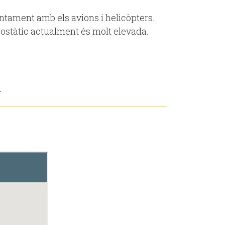
juntament amb els avions i helicòpters.
erostàtic actualment és molt elevada.
a