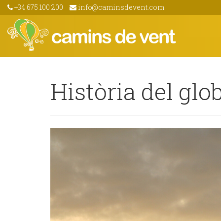
+34 675 100 200
info@caminsdevent.com
Història del glo