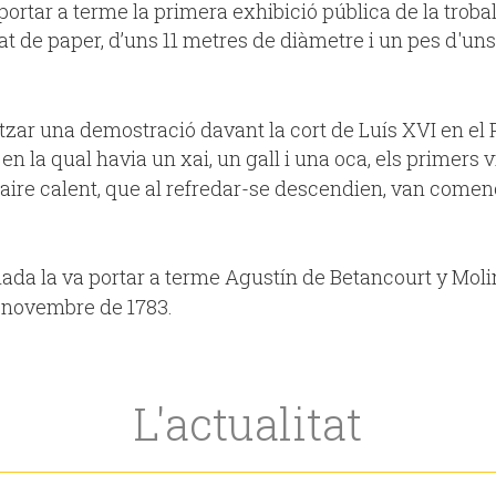
portar a terme la primera exhibició pública de la troball
 folrat de paper, d’uns 11 metres de diàmetre i un pes d'
itzar una demostració davant la cort de Luís XVI en el
s en la qual havia un xai, un gall i una oca, els primers 
 aire calent, que al refredar-se descendien, van comen
lada la va portar a terme Agustín de Betancourt y Mol
de novembre de 1783.
L'actualitat