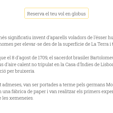
Reserva el teu vol en globus
 més significatiu invent d'aparells voladors de l'ésser 
 homes per elevar-se des de la superfície de La Terra i tr
e el 8 d'agost de 1709, el sacerdot brasiler Bartolom
d'aire calent no tripulat en la Casa d'Índies de Lisboa
ció per bruixeria.
 admeses, van ser portades a terme pels germans Mont
 una fàbrica de paper i van realitzar els primers expe
de les xemeneies.