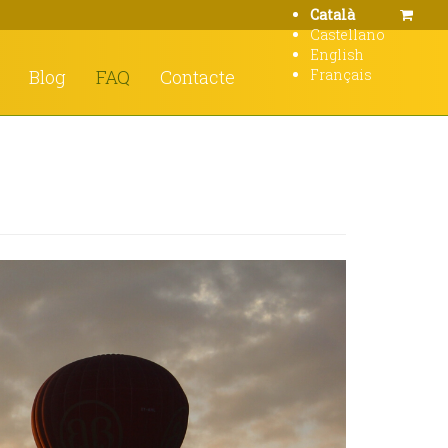
Català
Castellano
English
Blog
FAQ
Contacte
Français