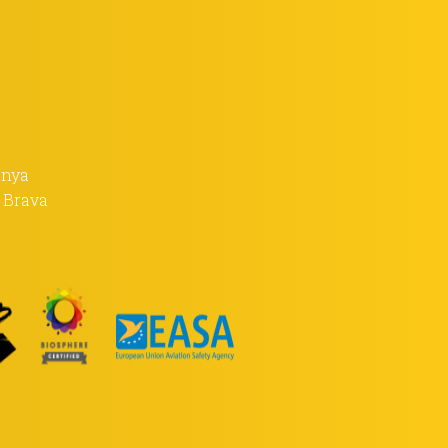
anya
a Brava