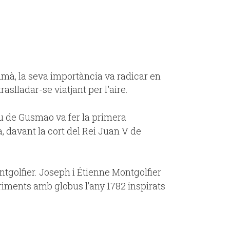
humà, la seva importància va radicar en
aslladar-se viatjant per l'aire.
eu de Gusmao va fer la primera
, davant la cort del Rei Juan V de
golfier. Joseph i Étienne Montgolfier
riments amb globus l’any 1782 inspirats