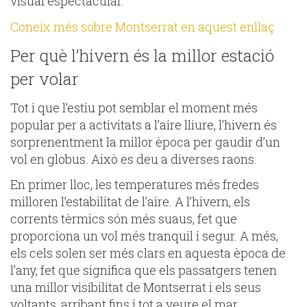
visual espectacular.
Coneix més sobre Montserrat en aquest enllaç
Per què l’hivern és la millor estació
per volar
Tot i que l’estiu pot semblar el moment més
popular per a activitats a l’aire lliure, l’hivern és
sorprenentment la millor època per gaudir d’un
vol en globus. Això es deu a diverses raons.
En primer lloc, les temperatures més fredes
milloren l’estabilitat de l’aire. A l’hivern, els
corrents tèrmics són més suaus, fet que
proporciona un vol més tranquil i segur. A més,
els cels solen ser més clars en aquesta època de
l’any, fet que significa que els passatgers tenen
una millor visibilitat de Montserrat i els seus
voltants, arribant fins i tot a veure el mar